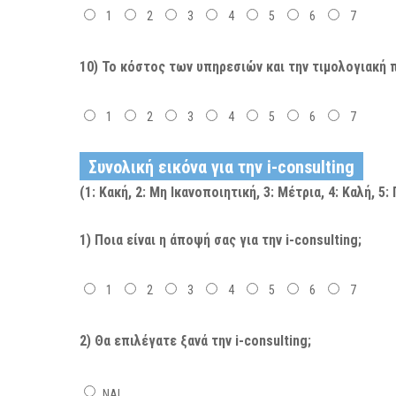
1
2
3
4
5
6
7
10) Το κόστος των υπηρεσιών και την τιμολογιακή π
1
2
3
4
5
6
7
Συνολική εικόνα για την i-consulting
(1: Κακή, 2: Μη Ικανοποιητική, 3: Μέτρια, 4: Καλή, 5
1) Ποια είναι η άποψή σας για την i-consulting;
1
2
3
4
5
6
7
2) Θα επιλέγατε ξανά την i-consulting;
ΝΑΙ