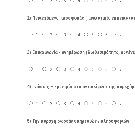
1
2
3
4
5
6
7
2) Περιεχόμενο προσφοράς ( αναλυτικό, εμπεριστα
1
2
3
4
5
6
7
3) Επικοινωνία - ενημέρωση (διαθεσιμότητα, ευγένει
1
2
3
4
5
6
7
4) Γνώσεις – Εμπειρία στο αντικείμενο της παρεχόμ
1
2
3
4
5
6
7
5) Την παροχή δωρεάν υπηρεσιών / πληροφοριών;