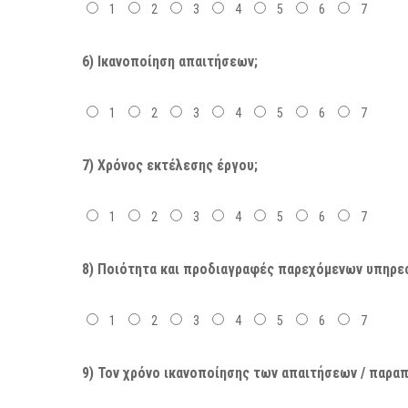
1
2
3
4
5
6
7
6) Ικανοποίηση απαιτήσεων;
1
2
3
4
5
6
7
7) Χρόνος εκτέλεσης έργου;
1
2
3
4
5
6
7
8) Ποιότητα και προδιαγραφές παρεχόμενων υπηρε
1
2
3
4
5
6
7
9) Τον χρόνο ικανοποίησης των απαιτήσεων / παρα