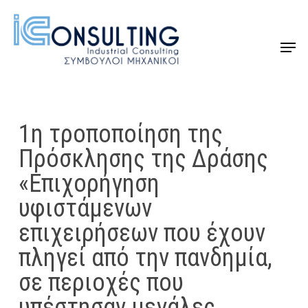
Skip
to
Menu
Close
main
Menu
content
1η τροποποίηση της
Πρόσκλησης της Δράσης
«Επιχορήγηση
υφιστάμενων
επιχειρήσεων που έχουν
πληγεί από την πανδημία,
σε περιοχές που
υπέστησαν μεγάλες