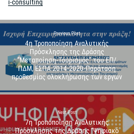
i-consulting
Previous Post
4η Τροποποίηση Αναλυτικής
Πρόσκλησης της Δράσης
“Μεταποίηση-Τουρισμός” του ΕΠ/
ΠΔΜ, ΕΣΠΑ 2014-2020-Παράταση
προθεσμίας ολοκλήρωσης των έργων
Next Post
7η Τροποποίηση Αναλυτικής
Πρόσκλησης της Δράσης “Ψηφιακό