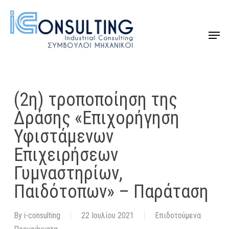
Skip
to
Menu
Close
main
Menu
content
(2η) τροποποίηση της
Δράσης «Επιχορήγηση
Υφιστάμενων
Επιχειρήσεων
Γυμναστηρίων,
Παιδότοπων» – Παράταση
By
i-consulting
22 Ιουλίου 2021
Επιδοτούμενα