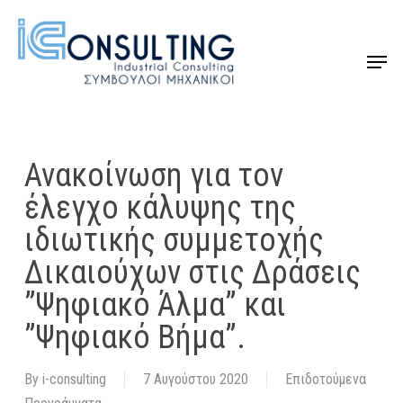
Skip
to
Menu
Close
main
Menu
content
Ανακοίνωση για τον
έλεγχο κάλυψης της
ιδιωτικής συμμετοχής
Δικαιούχων στις Δράσεις
”Ψηφιακό Άλμα” και
”Ψηφιακό Βήμα”.
By
i-consulting
7 Αυγούστου 2020
Επιδοτούμενα