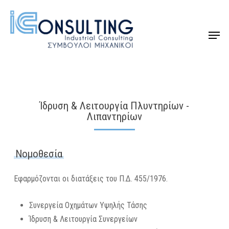
Skip
to
Menu
Close
main
Menu
content
Ίδρυση & Λειτουργία Πλυντηρίων -
Λιπαντηρίων
Νομοθεσία
Εφαρμόζονται οι διατάξεις του Π.Δ.
455
/
1976
.
Συνεργεία Οχημάτων Υψηλής Τάσης
Ίδρυση & Λειτουργία Συνεργείων