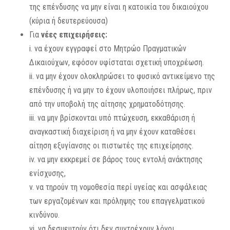
της επένδυσης να μην είναι η κατοικία του δικαιούχου
(κύρια ή δευτερεύουσα)
Για
νέες
επιχειρήσεις:
i. να έχουν εγγραφεί στο Μητρώο Πραγματικών
Δικαιούχων, εφόσον υφίσταται σχετική υποχρέωση.
ii. να μην έχουν ολοκληρώσει το φυσικό αντικείμενο της
επένδυσης ή να μην το έχουν υλοποιήσει πλήρως, πριν
από την υποβολή της αίτησης χρηματοδότησης.
iii. να μην βρίσκονται υπό πτώχευση, εκκαθάριση ή
αναγκαστική διαχείριση ή να μην έχουν καταθέσει
αίτηση εξυγίανσης οι πιστωτές της επιχείρησης.
iv. να μην εκκρεμεί σε βάρος τους εντολή ανάκτησης
ενίσχυσης,
v. να τηρούν τη νομοθεσία περί υγείας και ασφάλειας
των εργαζομένων και πρόληψης του επαγγελματικού
κινδύνου.
vi. να δεσμευτούν ότι δεν συντρέχουν λόγοι