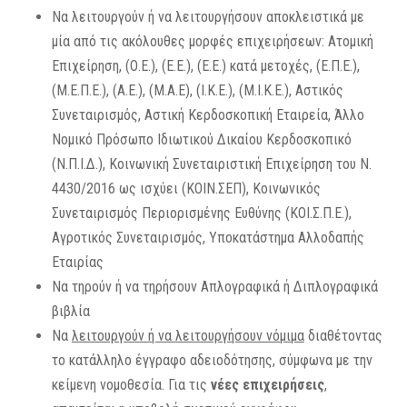
Να λειτουργούν ή να λειτουργήσουν αποκλειστικά με
μία από τις ακόλουθες μορφές επιχειρήσεων: Ατομική
Επιχείρηση, (Ο.Ε.), (Ε.Ε.), (Ε.Ε.) κατά μετοχές, (Ε.Π.Ε.),
(Μ.Ε.Π.Ε.), (Α.Ε.), (Μ.Α.Ε), (Ι.Κ.Ε.), (Μ.Ι.Κ.Ε.), Αστικός
Συνεταιρισμός, Αστική Κερδοσκοπική Εταιρεία, Άλλο
Νομικό Πρόσωπο Ιδιωτικού Δικαίου Κερδοσκοπικό
(Ν.Π.Ι.Δ.), Κοινωνική Συνεταιριστική Επιχείρηση του Ν.
4430/2016 ως ισχύει (ΚΟΙΝ.ΣΕΠ), Κοινωνικός
Συνεταιρισμός Περιορισμένης Ευθύνης (ΚΟΙ.Σ.Π.Ε.),
Αγροτικός Συνεταιρισμός, Υποκατάστημα Αλλοδαπής
Εταιρίας
Να τηρούν ή να τηρήσουν Απλογραφικά ή Διπλογραφικά
βιβλία
Να
λειτουργούν ή να λειτουργήσουν νόμιμα
διαθέτοντας
το κατάλληλο έγγραφο αδειοδότησης, σύμφωνα με την
κείμενη νομοθεσία. Για τις
νέες επιχειρήσεις
,