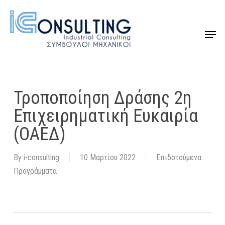
Skip
to
Menu
Close
main
Menu
content
Τροποποίηση Δράσης 2η
Επιχειρηματική Ευκαιρία
(ΟΑΕΔ)
By
i-consulting
10 Μαρτίου 2022
Επιδοτούμενα
Προγράμματα