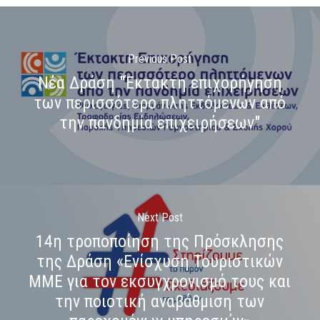
Previous Post
Νέα Δράση "Έκτακτη επιχορήγηση
των περισσότερο πληττόμενων από
την πανδημία επιχειρήσεων"
Next Post
14η τροποποίηση της Πρόσκλησης
της Δράση «Ενίσχυση Τουριστικών
ΜΜΕ για τον εκσυγχρονισμό τους και
την ποιοτική αναβάθμιση των