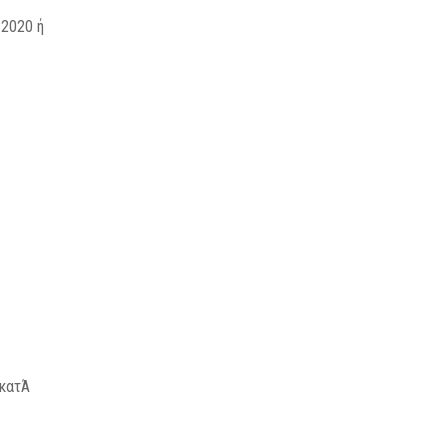
 2020 ή
 κατΆ