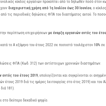
συνολικός κύκλος εργασιών προκύπτει από το δηλωθέν ποσό στον κ
 έχουν
διαχειριστική χρήση από 1η Ιουλίου έως 30 Ιουνίου
, ο κύκλο
ι από τις περιοδικές δηλώσεις ΦΠΑ του διαστήματος αυτού. Το ποσ
 στην περίπτωση επιχειρήσεων
με έναρξη εργασιών εντός του έτου
 κατά το Α εξάμηνο του έτους 2022 σε ποσοστό τουλάχιστον
10%
σε 
ηλώσεις ΦΠΑ (Κωδ. 312) των αντίστοιχων χρονικών διαστημάτων.
ν εντός του έτους 2019
, υπολογίζονται και συγκρίνονται οι ανηγμέν
ών έτους 2019 διά τις ημέρες λειτουργίας στο έτος 2019) και του Α
διά 181).
ι στο δεύτερο δεκαδικό ψηφίο.