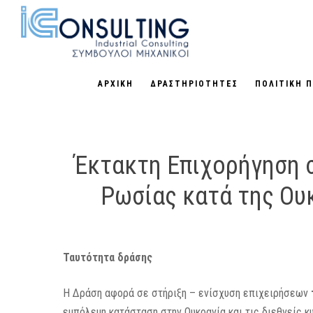
Skip
to
main
content
ΑΡΧΙΚΗ
ΔΡΑΣΤΗΡΙΟΤΗΤΕΣ
ΠΟΛΙΤΙΚΗ 
Έκτακτη Επιχορήγηση σ
Ρωσίας κατά της Ουκ
Ταυτότητα δράσης
Η Δράση αφορά σε στήριξη – ενίσχυση επιχειρήσεων
εμπόλεμη κατάσταση στην Ουκρανία και τις διεθνείς 