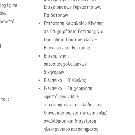
ροχές σε
Επιχειρήσεων Γυμναστηρίων,
 άνω
Παιδότοπων
ποσοστό
Επιδότηση Κεφαλαίου Κίνησης
σε Επιχειρήσεις Εστίασης για
Προμήθεια Πρώτων Υλών –
η
Επανεκκίνηση Εστίασης
Επιχορήγηση
αυτοαπασχολούμενων
δικηγόρων
E-λιανικό – Β’ Κύκλος
E-λιανικό – Επιχορήγηση
υφιστάμενων ΜμΕ
 τους
επιχειρήσεων του κλάδου του
λιανεμπορίου, για την ανάπτυξη/
αναβάθμιση και διαχείριση
ηλεκτρονικού καταστήματος