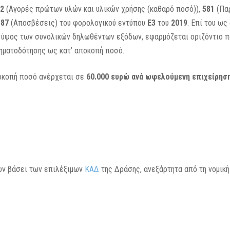
02
(Αγορές πρώτων υλών και υλικών χρήσης (καθαρό ποσό)),
581
(Πα
587
(Αποσβέσεις) του φορολογικού εντύπου
Ε3
του
2019
. Επί του ως
 ύψος των συνολικών δηλωθέντων εξόδων, εφαρμόζεται οριζόντιο 
ηματοδότησης ως κατ’ αποκοπή ποσό.
ποκοπή ποσό ανέρχεται σε
60.000 ευρώ ανά ωφελούμενη επιχείρησ
δών βάσει των επιλέξιμων
ΚΑΔ
της Δράσης, ανεξάρτητα από τη νομική