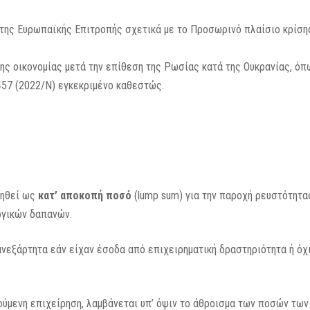
 της Ευρωπαϊκής Επιτροπής σχετικά με το Προσωρινό πλαίσιο κρίσης
της οικονομίας μετά την επίθεση της Ρωσίας κατά της Ουκρανίας, ό
457 (2022/N) εγκεκριμένο καθεστώς.
γηθεί ως
κατ’ αποκοπή ποσό
(lump sum) για την παροχή ρευστότητας
ργικών δαπανών.
ανεξάρτητα εάν είχαν έσοδα από επιχειρηματική δραστηριότητα ή όχ
ούμενη επιχείρηση, λαμβάνεται υπ’ όψιν το άθροισμα των ποσών τω